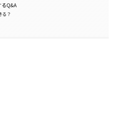
するQ&A
きる？