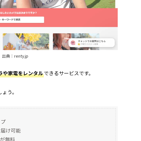
出典：renty.jp
ラや家電をレンタル
できるサービスです。
しょう。
ップ
お届け可能
料が無料